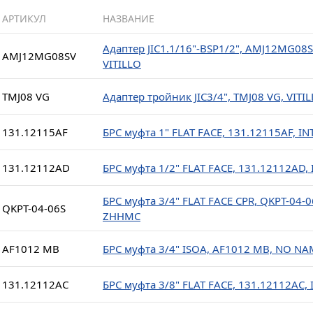
АРТИКУЛ
НАЗВАНИЕ
Адаптер JIC1.1/16"-BSP1/2", AMJ12MG08S
AMJ12MG08SV
VITILLO
TMJ08 VG
Адаптер тройник JIC3/4", TMJ08 VG, VITI
131.12115AF
БРС муфта 1" FLAT FACE, 131.12115AF, IN
131.12112AD
БРС муфта 1/2" FLAT FACE, 131.12112AD,
БРС муфта 3/4" FLAT FACE CPR, QKPT-04-0
QKPT-04-06S
ZHHMC
AF1012 MB
БРС муфта 3/4" ISOA, AF1012 MB, NO NA
131.12112AC
БРС муфта 3/8" FLAT FACE, 131.12112AC, 