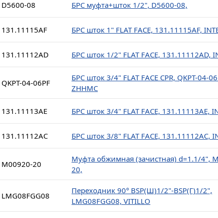
D5600-08
БРС муфта+шток 1/2", D5600-08,
131.11115AF
БРС шток 1" FLAT FACE, 131.11115AF, INT
131.11112AD
БРС шток 1/2" FLAT FACE, 131.11112AD, 
БРС шток 3/4" FLAT FACE CPR, QKPT-04-06
QKPT-04-06PF
ZHHMC
131.11113AE
БРС шток 3/4" FLAT FACE, 131.11113AE, I
131.11112AC
БРС шток 3/8" FLAT FACE, 131.11112AC, I
Муфта обжимная (зачистная) d=1.1/4", 
M00920-20
20,
Переходник 90° BSP(Ш)1/2"-BSP(Г)1/2",
LMG08FGG08
LMG08FGG08, VITILLO