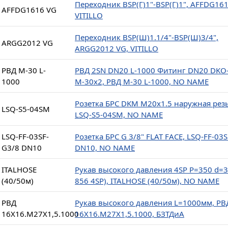
Переходник BSP(Г)1"-BSP(Г)1", AFFDG161
AFFDG1616 VG
VITILLO
Переходник BSP(Ш)1.1/4"-BSP(Ш)3/4",
ARGG2012 VG
ARGG2012 VG, VITILLO
РВД М-30 L-
РВД 2SN DN20 L-1000 Фитинг DN20 DKO
1000
М-30x2, РВД М-30 L-1000, NO NAME
Розетка БРС DKM М20х1.5 наружная резь
LSQ-S5-04SM
LSQ-S5-04SM, NO NAME
LSQ-FF-03SF-
Розетка БРС G 3/8" FLAT FACE, LSQ-FF-03
G3/8 DN10
DN10, NO NAME
ITALHOSE
Рукав высокого давления 4SP P=350 d=3
(40/50м)
856 4SP), ITALHOSE (40/50м), NO NAME
РВД
Рукав высокого давления L=1000мм, РВ
16Х16.М27Х1,5.1000
16Х16.М27Х1,5.1000, БЗТДиА