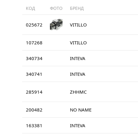
КОД
ФОТО
БРЕНД
025672
VITILLO
107268
VITILLO
340734
INTEVA
340741
INTEVA
285914
ZHHMC
200482
NO NAME
163381
INTEVA