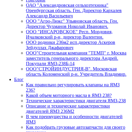
ОАО "Александровская сельхозтехника"
Оренбургская область. Ген. Директор Кархалев
Александр Васильевич
ООО "Агро-Люкс" Ульяновская область. Ген.
Директор Чухманов Николай Иванович.
ООО "ИНСАРОВСКОЕ" Респ. Мордовия,
Ичалковский р-н, директор Валентин.
ООО родники 236м2 исп.директор Аскеров
Зейдуллах Джафарович
ООО"Строительная компания "ТЕМП" г. Москва
заместитель генерального директора Андрей.
Покупали ЯМЗ-238Б-14
ООО"СТРОЙИНДУСТРИЯ-В". Московская
область Коломенский р-н. Учредитель Владимир.
Блог
Как правильно регулировать клапаны на ЯМЗ
236?
Какой объем моторного масла в ЯМЗ 238?
Технические характеристики двигателя ЯМЗ-238
Описание и технические характеристики
двигателей ЯМЗ 236М2
В чем преимущества и особенности двигателей
ЯМЗ
Как подобрать грузовые автозапчасти для своего