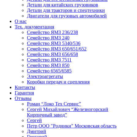
Детали для китайских грузовиков
Детали для тракторов и спецтехники
Двигатели для грузовых автомобилей
О нас
Тех. документация
Семейство ЯМЗ 236/238
Семейство ЯМЗ 240
Семейство ЯМЗ 5340/536
Семейство ЯМЗ 650/651/652
Семейство ЯМЗ 656/658
Семейство ЯМЗ 7511
Семейство ЯМЗ 850
Семейство 6565/6585
Электроагрегаты
Коробки передач и сцепления
Контакты
Гарантия
Отзывы
Роман “Локо Тех Сервис”
Сергей Михайлович “Железногорский
Кирпичный завод”
Сергей
Петр ООО "Родники" Московская область
Дмитрий
Григорий