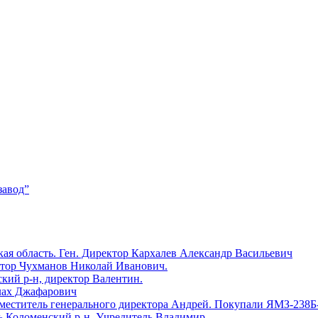
завод”
ая область. Ген. Директор Кархалев Александр Васильевич
ктор Чухманов Николай Иванович.
й р-н, директор Валентин.
лах Джафарович
еститель генерального директора Андрей. Покупали ЯМЗ-238Б
оломенский р-н. Учредитель Владимир.