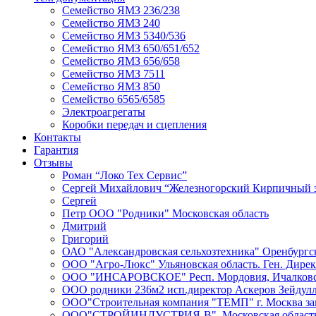
Семейство ЯМЗ 236/238
Семейство ЯМЗ 240
Семейство ЯМЗ 5340/536
Семейство ЯМЗ 650/651/652
Семейство ЯМЗ 656/658
Семейство ЯМЗ 7511
Семейство ЯМЗ 850
Семейство 6565/6585
Электроагрегаты
Коробки передач и сцепления
Контакты
Гарантия
Отзывы
Роман “Локо Тех Сервис”
Сергей Михайлович “Железногорский Кирпичный 
Сергей
Петр ООО "Родники" Московская область
Дмитрий
Григорий
ОАО "Александровская сельхозтехника" Оренбургск
ООО "Агро-Люкс" Ульяновская область. Ген. Дире
ООО "ИНСАРОВСКОЕ" Респ. Мордовия, Ичалковски
ООО родники 236м2 исп.директор Аскеров Зейдул
ООО"Строительная компания "ТЕМП" г. Москва зам
ООО"СТРОЙИНДУСТРИЯ-В". Московская область К