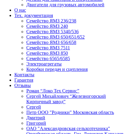
Двигатели для грузовых автомобилей
О нас
Тех. документация
Семейство ЯМЗ 236/238
Семейство ЯМЗ 240
Семейство ЯМЗ 5340/536
Семейство ЯМЗ 650/651/652
Семейство ЯМЗ 656/658
Семейство ЯМЗ 7511
Семейство ЯМЗ 850
Семейство 6565/6585
Электроагрегаты
Коробки передач и сцепления
Контакты
Гарантия
Отзывы
Роман “Локо Тех Сервис”
Сергей Михайлович “Железногорский
Кирпичный завод”
Сергей
Петр ООО "Родники" Московская область
Дмитрий
Григорий
ОАО "Александровская сельхозтехника"
Оренбургская область. Ген. Директор Кархалев