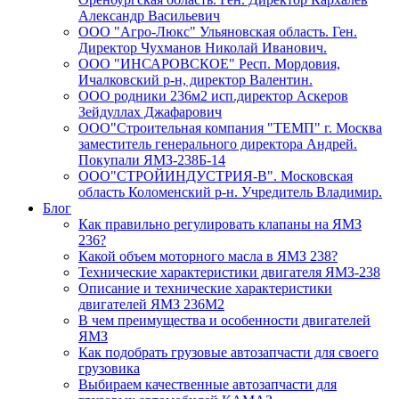
Александр Васильевич
ООО "Агро-Люкс" Ульяновская область. Ген.
Директор Чухманов Николай Иванович.
ООО "ИНСАРОВСКОЕ" Респ. Мордовия,
Ичалковский р-н, директор Валентин.
ООО родники 236м2 исп.директор Аскеров
Зейдуллах Джафарович
ООО"Строительная компания "ТЕМП" г. Москва
заместитель генерального директора Андрей.
Покупали ЯМЗ-238Б-14
ООО"СТРОЙИНДУСТРИЯ-В". Московская
область Коломенский р-н. Учредитель Владимир.
Блог
Как правильно регулировать клапаны на ЯМЗ
236?
Какой объем моторного масла в ЯМЗ 238?
Технические характеристики двигателя ЯМЗ-238
Описание и технические характеристики
двигателей ЯМЗ 236М2
В чем преимущества и особенности двигателей
ЯМЗ
Как подобрать грузовые автозапчасти для своего
грузовика
Выбираем качественные автозапчасти для