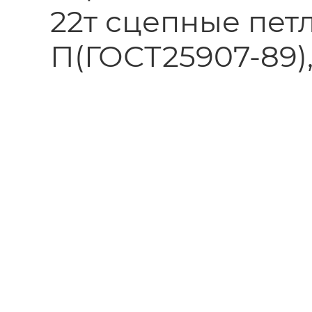
22т сцепные пет
П(ГОСТ25907-89)