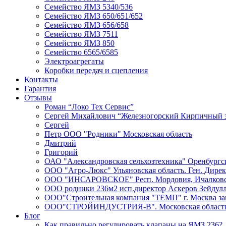
Семейство ЯМЗ 5340/536
Семейство ЯМЗ 650/651/652
Семейство ЯМЗ 656/658
Семейство ЯМЗ 7511
Семейство ЯМЗ 850
Семейство 6565/6585
Электроагрегаты
Коробки передач и сцепления
Контакты
Гарантия
Отзывы
Роман “Локо Тех Сервис”
Сергей Михайлович “Железногорский Кирпичный 
Сергей
Петр ООО "Родники" Московская область
Дмитрий
Григорий
ОАО "Александровская сельхозтехника" Оренбургск
ООО "Агро-Люкс" Ульяновская область. Ген. Дире
ООО "ИНСАРОВСКОЕ" Респ. Мордовия, Ичалковски
ООО родники 236м2 исп.директор Аскеров Зейдул
ООО"Строительная компания "ТЕМП" г. Москва зам
ООО"СТРОЙИНДУСТРИЯ-В". Московская область К
Блог
Как правильно регулировать клапаны на ЯМЗ 236?