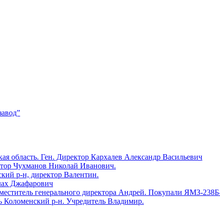
завод”
ая область. Ген. Директор Кархалев Александр Васильевич
ктор Чухманов Николай Иванович.
й р-н, директор Валентин.
лах Джафарович
еститель генерального директора Андрей. Покупали ЯМЗ-238Б
оломенский р-н. Учредитель Владимир.