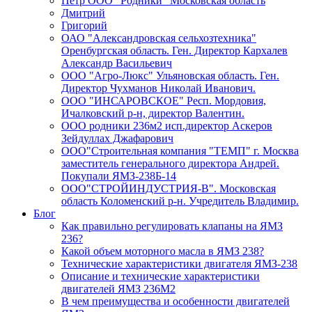
Петр ООО "Родники" Московская область
Дмитрий
Григорий
ОАО "Александровская сельхозтехника"
Оренбургская область. Ген. Директор Кархалев
Александр Васильевич
ООО "Агро-Люкс" Ульяновская область. Ген.
Директор Чухманов Николай Иванович.
ООО "ИНСАРОВСКОЕ" Респ. Мордовия,
Ичалковский р-н, директор Валентин.
ООО родники 236м2 исп.директор Аскеров
Зейдуллах Джафарович
ООО"Строительная компания "ТЕМП" г. Москва
заместитель генерального директора Андрей.
Покупали ЯМЗ-238Б-14
ООО"СТРОЙИНДУСТРИЯ-В". Московская
область Коломенский р-н. Учредитель Владимир.
Блог
Как правильно регулировать клапаны на ЯМЗ
236?
Какой объем моторного масла в ЯМЗ 238?
Технические характеристики двигателя ЯМЗ-238
Описание и технические характеристики
двигателей ЯМЗ 236М2
В чем преимущества и особенности двигателей