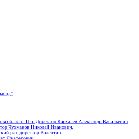
завод”
ая область. Ген. Директор Кархалев Александр Васильевич
ктор Чухманов Николай Иванович.
й р-н, директор Валентин.
лах Джафарович