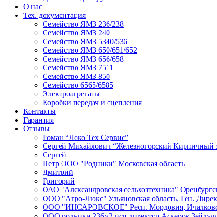
О нас
Тех. документация
Семейство ЯМЗ 236/238
Семейство ЯМЗ 240
Семейство ЯМЗ 5340/536
Семейство ЯМЗ 650/651/652
Семейство ЯМЗ 656/658
Семейство ЯМЗ 7511
Семейство ЯМЗ 850
Семейство 6565/6585
Электроагрегаты
Коробки передач и сцепления
Контакты
Гарантия
Отзывы
Роман “Локо Тех Сервис”
Сергей Михайлович “Железногорский Кирпичный 
Сергей
Петр ООО "Родники" Московская область
Дмитрий
Григорий
ОАО "Александровская сельхозтехника" Оренбургск
ООО "Агро-Люкс" Ульяновская область. Ген. Дире
ООО "ИНСАРОВСКОЕ" Респ. Мордовия, Ичалковски
ООО родники 236м2 исп.директор Аскеров Зейдул