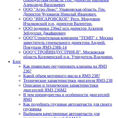
Александр Васильевич
ООО "Агро-Люкс" Ульяновская область. Ген.
Директор Чухманов Николай Иванович.
ООО "ИНСАРОВСКОЕ" Респ. Мордовия,
Ичалковский р-н, директор Валентин.
ООО родники 236м2 исп.директор Аскеров
Зейдуллах Джафарович
ООО"Строительная компания "ТЕМП" г. Москва
заместитель генерального директора Андрей.
Покупали ЯМЗ-238Б-14
ООО"СТРОЙИНДУСТРИЯ-В". Московская
область Коломенский р-н. Учредитель Владимир.
Блог
Как правильно регулировать клапаны на ЯМЗ
236?
Какой объем моторного масла в ЯМЗ 238?
Технические характеристики двигателя ЯМЗ-238
Описание и технические характеристики
двигателей ЯМЗ 236М2
В чем преимущества и особенности двигателей
ЯМЗ
Как подобрать грузовые автозапчасти для своего
грузовика
Выбираем качественные автозапчасти для