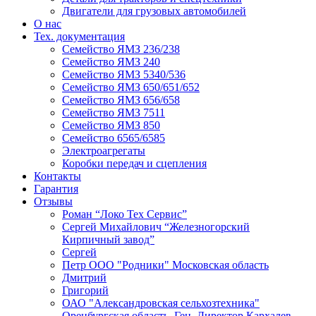
Двигатели для грузовых автомобилей
О нас
Тех. документация
Семейство ЯМЗ 236/238
Семейство ЯМЗ 240
Семейство ЯМЗ 5340/536
Семейство ЯМЗ 650/651/652
Семейство ЯМЗ 656/658
Семейство ЯМЗ 7511
Семейство ЯМЗ 850
Семейство 6565/6585
Электроагрегаты
Коробки передач и сцепления
Контакты
Гарантия
Отзывы
Роман “Локо Тех Сервис”
Сергей Михайлович “Железногорский
Кирпичный завод”
Сергей
Петр ООО "Родники" Московская область
Дмитрий
Григорий
ОАО "Александровская сельхозтехника"
Оренбургская область. Ген. Директор Кархалев