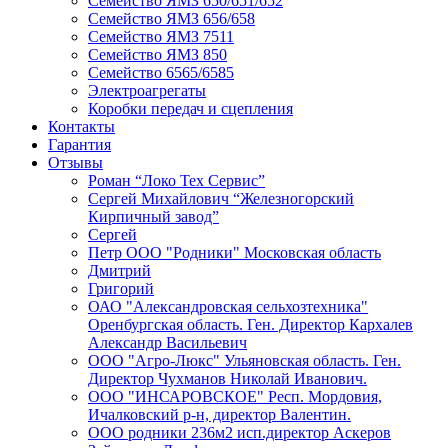
Семейство ЯМЗ 650/651/652
Семейство ЯМЗ 656/658
Семейство ЯМЗ 7511
Семейство ЯМЗ 850
Семейство 6565/6585
Электроагрегаты
Коробки передач и сцепления
Контакты
Гарантия
Отзывы
Роман “Локо Тех Сервис”
Сергей Михайлович “Железногорский
Кирпичный завод”
Сергей
Петр ООО "Родники" Московская область
Дмитрий
Григорий
ОАО "Александровская сельхозтехника"
Оренбургская область. Ген. Директор Кархалев
Александр Васильевич
ООО "Агро-Люкс" Ульяновская область. Ген.
Директор Чухманов Николай Иванович.
ООО "ИНСАРОВСКОЕ" Респ. Мордовия,
Ичалковский р-н, директор Валентин.
ООО родники 236м2 исп.директор Аскеров