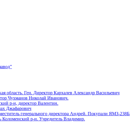
завод”
ая область. Ген. Директор Кархалев Александр Васильевич
ктор Чухманов Николай Иванович.
й р-н, директор Валентин.
лах Джафарович
еститель генерального директора Андрей. Покупали ЯМЗ-238Б
оломенский р-н. Учредитель Владимир.