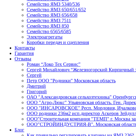
Семейство ЯМЗ 5340/536
Семейство ЯМЗ 650/651/652
Семейство ЯМЗ 656/658
Семейство ЯМЗ 7511
Семейство ЯМЗ 850
Семейство 6565/6585
Электроагрегаты
Коробки передач и сцепления
Контакты
Гарантия
Отзывы
Роман “Локо Тех Сервис”
Сергей Михайлович “Железногорский Кирпичный 
Сергей
Петр ООО "Родники" Московская область
Дмитрий
Григорий
ОАО "Александровская сельхозтехника" Оренбургск
ООО "Агро-Люкс" Ульяновская область. Ген. Дире
ООО "ИНСАРОВСКОЕ" Респ. Мордовия, Ичалковски
ООО родники 236м2 исп.директор Аскеров Зейдул
ООО"Строительная компания "ТЕМП" г. Москва зам
ООО"СТРОЙИНДУСТРИЯ-В". Московская область К
Блог
Как правильно регулировать клапаны на ЯМЗ 236?