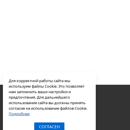
Для корректной работы сайта мы
используем файлы Cookie. Это позволяет
нам запомнить ваши настройки и
© 2002-2026 ПК «Дизком»
предпочтения. Для дальнейшего
8 800 700-47-06
использования сайта вы должны принять
info@dizkom.ru
согласие на использование файлов Cookie.
политика конфиденциальности
Подробнее
СОГЛАСЕН