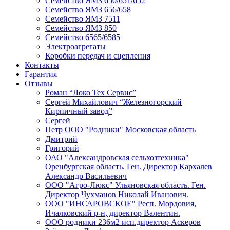
Семейство ЯМЗ 650/651/652
Семейство ЯМЗ 656/658
Семейство ЯМЗ 7511
Семейство ЯМЗ 850
Семейство 6565/6585
Электроагрегаты
Коробки передач и сцепления
Контакты
Гарантия
Отзывы
Роман “Локо Тех Сервис”
Сергей Михайлович “Железногорский
Кирпичный завод”
Сергей
Петр ООО "Родники" Московская область
Дмитрий
Григорий
ОАО "Александровская сельхозтехника"
Оренбургская область. Ген. Директор Кархалев
Александр Васильевич
ООО "Агро-Люкс" Ульяновская область. Ген.
Директор Чухманов Николай Иванович.
ООО "ИНСАРОВСКОЕ" Респ. Мордовия,
Ичалковский р-н, директор Валентин.
ООО родники 236м2 исп.директор Аскеров