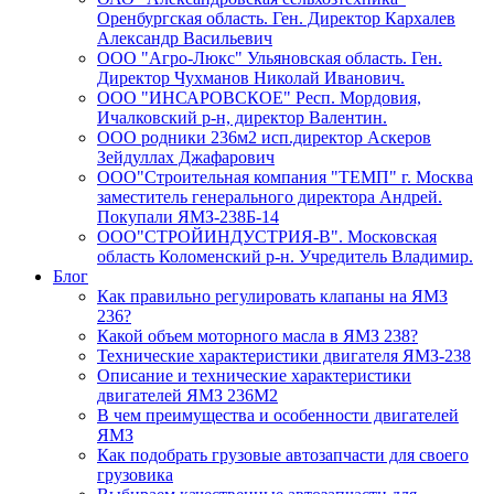
Оренбургская область. Ген. Директор Кархалев
Александр Васильевич
ООО "Агро-Люкс" Ульяновская область. Ген.
Директор Чухманов Николай Иванович.
ООО "ИНСАРОВСКОЕ" Респ. Мордовия,
Ичалковский р-н, директор Валентин.
ООО родники 236м2 исп.директор Аскеров
Зейдуллах Джафарович
ООО"Строительная компания "ТЕМП" г. Москва
заместитель генерального директора Андрей.
Покупали ЯМЗ-238Б-14
ООО"СТРОЙИНДУСТРИЯ-В". Московская
область Коломенский р-н. Учредитель Владимир.
Блог
Как правильно регулировать клапаны на ЯМЗ
236?
Какой объем моторного масла в ЯМЗ 238?
Технические характеристики двигателя ЯМЗ-238
Описание и технические характеристики
двигателей ЯМЗ 236М2
В чем преимущества и особенности двигателей
ЯМЗ
Как подобрать грузовые автозапчасти для своего
грузовика