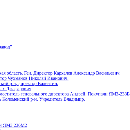
завод”
ая область. Ген. Директор Кархалев Александр Васильевич
ктор Чухманов Николай Иванович.
й р-н, директор Валентин.
лах Джафарович
еститель генерального директора Андрей. Покупали ЯМЗ-238Б
оломенский р-н. Учредитель Владимир.
ей ЯМЗ 236М2