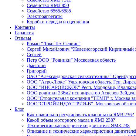
Семейство ЯМЗ 850
Семейство 6565/6585
Электроагрегаты
Коробки передач и сцепления
Контакты
Гарантия
Отзывы
Роман “Локо Тех Сервис”
Сергей Михайлович “Железногорский Кирпичный 
Сергей
Петр ООО "Родники" Московская область
Дмитрий
Григорий
ОАО "Александровская сельхозтехника" Оренбургск
ООО "Агро-Люкс" Ульяновская область. Ген. Дире
ООО "ИНСАРОВСКОЕ" Респ. Мордовия, Ичалковски
ООО родники 236м2 исп.директор Аскеров Зейдул
ООО"Строительная компания "ТЕМП" г. Москва зам
ООО"СТРОЙИНДУСТРИЯ-В". Московская область К
Блог
Как правильно регулировать клапаны на ЯМЗ 236?
Какой объем моторного масла в ЯМЗ 238?
Технические характеристики двигателя ЯМЗ-238
Описание и технические характеристики двигател