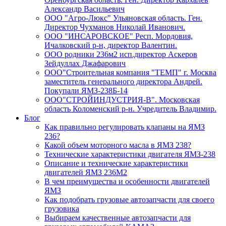
Александр Васильевич
ООО "Агро-Люкс" Ульяновская область. Ген.
Директор Чухманов Николай Иванович.
ООО "ИНСАРОВСКОЕ" Респ. Мордовия,
Ичалковский р-н, директор Валентин.
ООО родники 236м2 исп.директор Аскеров
Зейдуллах Джафарович
ООО"Строительная компания "ТЕМП" г. Москва
заместитель генерального директора Андрей.
Покупали ЯМЗ-238Б-14
ООО"СТРОЙИНДУСТРИЯ-В". Московская
область Коломенский р-н. Учредитель Владимир.
Блог
Как правильно регулировать клапаны на ЯМЗ
236?
Какой объем моторного масла в ЯМЗ 238?
Технические характеристики двигателя ЯМЗ-238
Описание и технические характеристики
двигателей ЯМЗ 236М2
В чем преимущества и особенности двигателей
ЯМЗ
Как подобрать грузовые автозапчасти для своего
грузовика
Выбираем качественные автозапчасти для