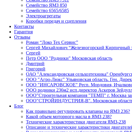
Семейство ЯМЗ 850
Семейство 6565/6585
Электроагрегаты
Коробки передач и сцепления
Контакты
Гарантия
Отзывы
Роман “Локо Тех Сервис”
Сергей Михайлович “Железногорский Кирпичный 
Сергей
Петр ООО "Родники" Московская область
Дмитрий
Григорий
ОАО "Александровская сельхозтехника" Оренбургск
ООО "Агро-Люкс" Ульяновская область. Ген. Дире
ООО "ИНСАРОВСКОЕ" Респ. Мордовия, Ичалковски
ООО родники 236м2 исп.директор Аскеров Зейдул
ООО"Строительная компания "ТЕМП" г. Москва зам
ООО"СТРОЙИНДУСТРИЯ-В". Московская область К
Блог
Как правильно регулировать клапаны на ЯМЗ 236?
Какой объем моторного масла в ЯМЗ 238?
Технические характеристики двигателя ЯМЗ-238
Описание и технические характеристики двигател