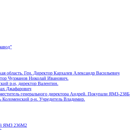
завод”
ая область. Ген. Директор Кархалев Александр Васильевич
ктор Чухманов Николай Иванович.
й р-н, директор Валентин.
лах Джафарович
еститель генерального директора Андрей. Покупали ЯМЗ-238Б
оломенский р-н. Учредитель Владимир.
ей ЯМЗ 236М2