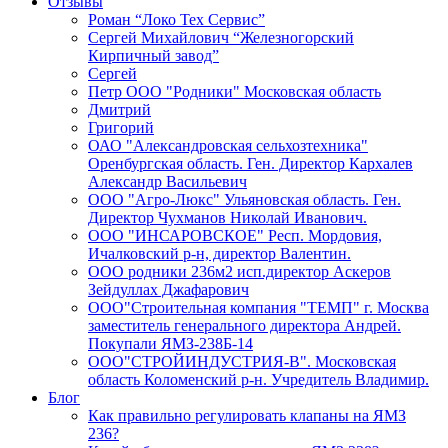
Отзывы
Роман “Локо Тех Сервис”
Сергей Михайлович “Железногорский
Кирпичный завод”
Сергей
Петр ООО "Родники" Московская область
Дмитрий
Григорий
ОАО "Александровская сельхозтехника"
Оренбургская область. Ген. Директор Кархалев
Александр Васильевич
ООО "Агро-Люкс" Ульяновская область. Ген.
Директор Чухманов Николай Иванович.
ООО "ИНСАРОВСКОЕ" Респ. Мордовия,
Ичалковский р-н, директор Валентин.
ООО родники 236м2 исп.директор Аскеров
Зейдуллах Джафарович
ООО"Строительная компания "ТЕМП" г. Москва
заместитель генерального директора Андрей.
Покупали ЯМЗ-238Б-14
ООО"СТРОЙИНДУСТРИЯ-В". Московская
область Коломенский р-н. Учредитель Владимир.
Блог
Как правильно регулировать клапаны на ЯМЗ
236?